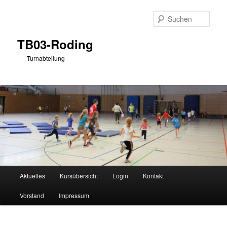
Zum
primären
Such
Inhalt
springen
TB03-Roding
Turnabteilung
Hauptmenü
Aktuelles
Kursübersicht
Login
Kontakt
Vorstand
Impressum